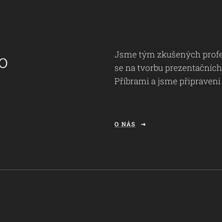
Jsme tým zkušených profes
o
se na tvorbu prezentačních
Příbrami a jsme připraven
O NÁS