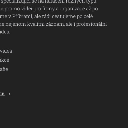
specializující se na natáčení různých typů
 a promo videí pro firmy a organizace až po
me v Příbrami, ale rádi cestujeme po celé
me nejenom kvalitní záznam, ale i profesionální
idea.
videa
ukce
afie
EB