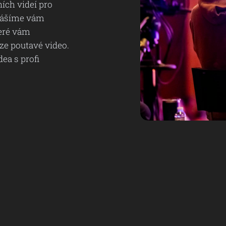
ních videí pro
inášíme vám
teré vám
ze poutavé video.
ea s profi