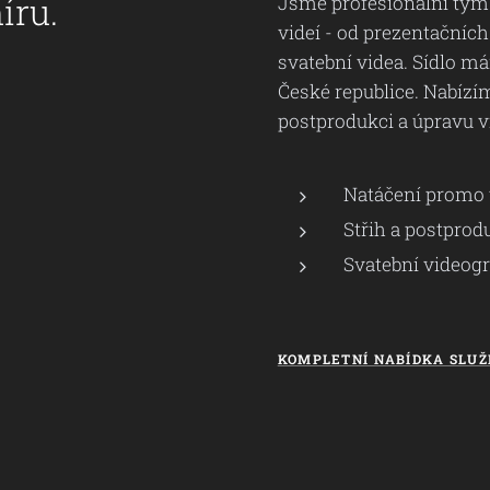
íru.
Jsme profesionální tým 
videí - od prezentačních
svatební videa. Sídlo má
České republice. Nabízí
postprodukci a úpravu v
Natáčení promo 
Střih a postprod
Svatební videogr
KOMPLETNÍ NABÍDKA SLUŽ