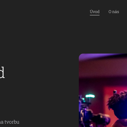
Úvod
O nás
d
na tvorbu